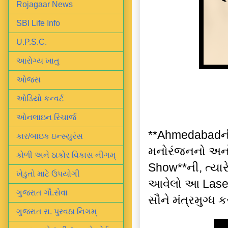
Rojagaar News
SBI Life Info
U.P.S.C.
આરોગ્ય ખાતુ
ઓજસ
ઓડિયો કન્વર્ટ
ઓનલાઇન રિચાર્જ
**Ahmedabadની
કાર/બાઇક ઇન્સ્યુરંસ
મનોરંજનનો અનોખ
કોળી અને ઠાકોર વિકાસ નીગમ્
Show**ની, ત્યાર
ખેડુતો માટે ઉપયોગી
આવેલો આ Lase
ગુજરાત ગૌ.સેવા
સૌને મંત્રમુગ્ધ 
ગુજરાત રા. પુરવઠા નિગમ્