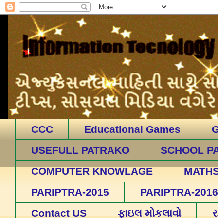
CCC
Educational Games
USEFULL PATRAKO
SCHOOL P
COMPUTER KNOWLAGE
MATH
PARIPTRA-2015
PARIPTRA-2016
Contact US
ફાઇલ મોકલાવો
ર