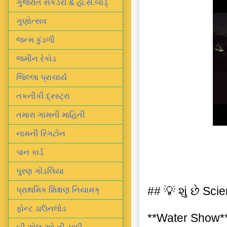
ગુજરાત સેકંડરી & હા.સે.બોર્ડ્
ગુણોત્સવ
જન્મ કુંડળી
જમીન રેકોડ
જિલ્લા પ્રાચાર્ય
તકનીકી દ્રસ્ટ્રા
તમારા ગામની માહિતી
નામની રિંગટોન
પાન કાર્ડ
પુરણ ગોંડલિયા
## 💡 શું છે Sc
પ્રાથમિક શિક્ષણ નિયામક્
ફોન્ટ ડાઉનલોડ
**Water Show*