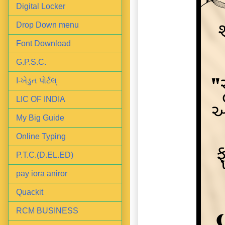
Digital Locker
Drop Down menu
Font Download
G.P.S.C.
I-ખેડુત પોર્ટલ્
LIC OF INDIA
My Big Guide
Online Typing
P.T.C.(D.EL.ED)
pay iora aniror
Quackit
RCM BUSINESS