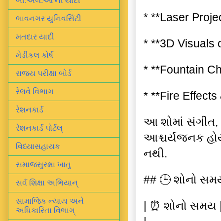
બી.એલ.ઓ ની યાદી
* **Laser Proje
ભાવનગર યુનિવર્સિટી
મતદાર યાદી
* **3D Visuals
મેડીકલ કોર્ષ
* **Fountain C
રાજ્ય પરીક્ષા બોર્ડ
રેલવે વિભાગ
* **Fire Effect
રેશનકાર્ડ
આ શોમાં સંગીત, 
રેશનકાર્ડ પોર્ટલ્
આશ્ચર્યજનક હોય
વિધ્યાસહાયક
નથી.
સમાજસુરક્ષા ખાતુ
## 🕒 શોનો સમય
સર્વ શિક્ષા અભિયાન્
સામાજિક ન્યાય અને
| ⏰ શોનો સમય |
અધિકારિતા વિભાગ્