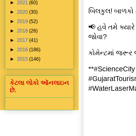
►
2021
(60)
બિલકુલ! બાળકો 
►
2020
(30)
►
2019
(52)
📢 હવે તમે ક્યા
►
2018
(26)
જોવા?
►
2017
(41)
►
2016
(186)
કોમેન્ટમાં જરૂર
►
2015
(146)
**#ScienceCi
#GujaratTouri
કેટલા લોકો ઑનલાઇન
#WaterLaserMa
છે.