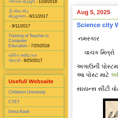
પ્લીકર્સ મોડ્યુલ
- 1/18/2018
Aug 5, 2025
ડી.એલ.એડ
મોડ્યુઅલ
- 9/11/2017
Science city
- 9/11/2017
Training of Teacher in
નમસ્કાર
Computer
Education
- 7/25/2018
વાચક મિત્રો
લર્નિંગ આઉટકમ
પોસ્ટર્સ
- 9/25/2017
અગાઉની પોસ્ટમા
આ પોસ્ટ માટે
અહ
Usefull Websaite
સાયન્સ સીટી વોટ
Childrern University
CTET
Dena Bank