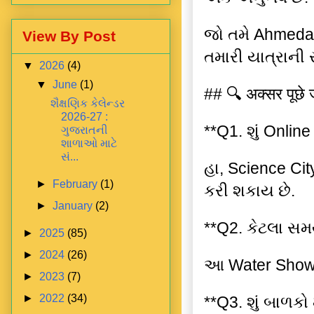
જો તમે Ahmeda
View By Post
તમારી યાત્રાની
▼
2026
(4)
▼
June
(1)
## 🔍 अक्सर पूछे ज
શૈક્ષણિક કેલેન્ડર
2026-27 :
**Q1. શું Onlin
ગુજરાતની
શાળાઓ માટે
સં...
હા, Science Ci
►
February
(1)
કરી શકાય છે.
►
January
(2)
**Q2. કેટલા સમ
►
2025
(85)
►
2024
(26)
આ Water Show 
►
2023
(7)
►
2022
(34)
**Q3. શું બાળકો 