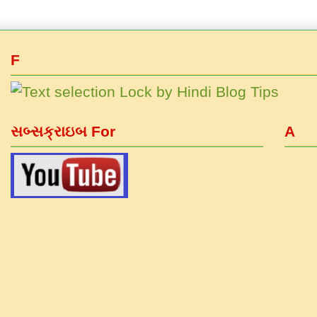
F
સબ્સક્રાઇબ For
A