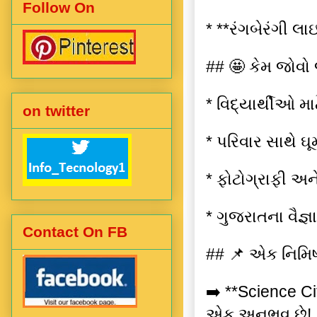
Follow On
* **રંગબેરંગી લ
## 🤩 કેમ જોવ
* વિદ્યાર્થીઓ મા
on twitter
* પરિવાર સાથે ઘૂમ
* ફોટોગ્રાફી અને
* ગુજરાતના વૈજ્ઞ
Contact On FB
## 📌 એક નિમિષ
➡️ **Science C
એક અનુભવ છે!