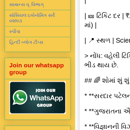
|
સામાન્ય વ્. વિભાગ્
| 🎫 ટિકિટ દર |
સોસિયલ ઇકોનોમિક સર્વે
૦૨/૦૩
માં) |
સ્પીપા
| 📍 સ્થળ | Sci
હિન્દી બ્લોગ ટીપ્સ
> નોંધ: વહેલી ટિ
ભીડ થાય છે.
Join our whatsapp
group
## 🌈 શોમાં શું શ
* **સરદાર પટે
* **ગુજરાતના ઐ
* **વિજ્ઞાનની 