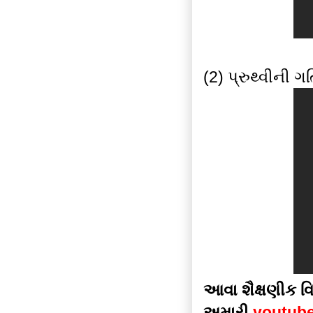
(2) પ્રુથ્વીની ગ
આવા શૈક્ષણીક વિ
અમારી
youtub