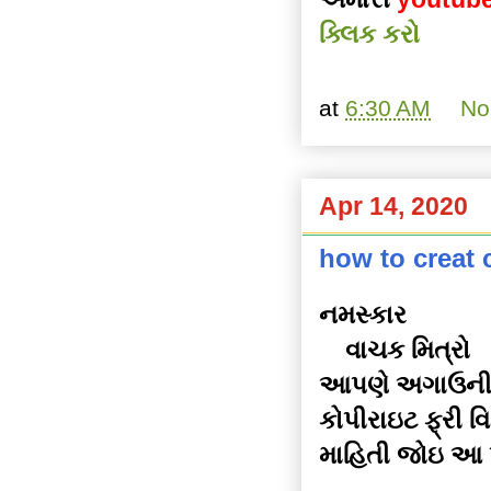
ક્લિક કરો
at
6:30 AM
No
Apr 14, 2020
how to creat 
નમસ્કાર
વાચક મિત્રો
આપણે અગાઉની પો
કોપીરાઇટ ફ્રી વ
માહિતી જોઇ આ પ