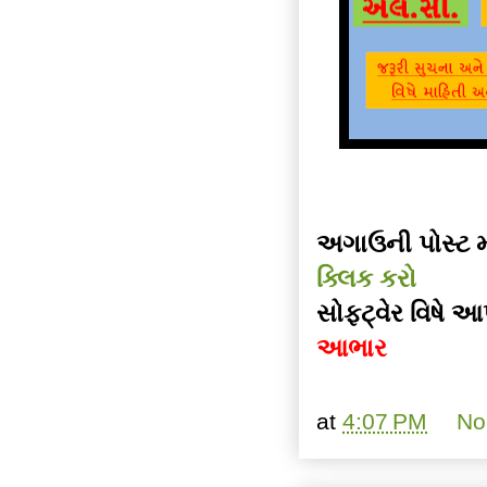
અગાઉની પોસ્ટ મ
ક્લિક કરો
સોફ્ટ્વેર વિષે
આભાર
at
4:07 PM
No