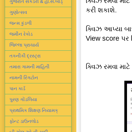
ક્વિઝ રમવા માટ
ગુજરાત સેકંડરી & હા.સે.બોર્ડ્
કરી શકાશે.
ગુણોત્સવ
જન્મ કુંડળી
ક્વિઝ આપ્યા બા
જમીન રેકોડ
View score પર 
જિલ્લા પ્રાચાર્ય
તકનીકી દ્રસ્ટ્રા
ક્વિઝ રમવા માટે
તમારા ગામની માહિતી
નામની રિંગટોન
પાન કાર્ડ
પુરણ ગોંડલિયા
પ્રાથમિક શિક્ષણ નિયામક્
ફોન્ટ ડાઉનલોડ