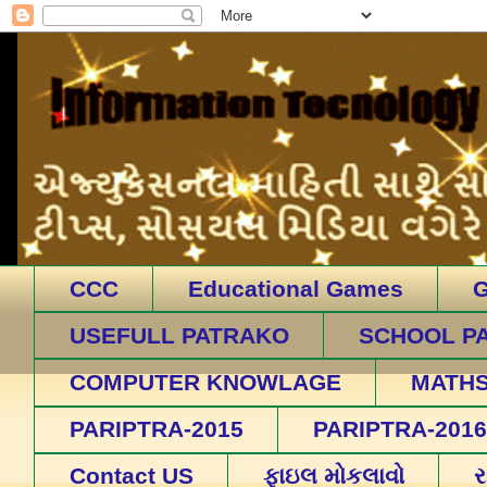
CCC
Educational Games
USEFULL PATRAKO
SCHOOL P
COMPUTER KNOWLAGE
MATH
PARIPTRA-2015
PARIPTRA-2016
Contact US
ફાઇલ મોકલાવો
ર