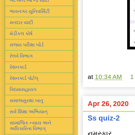
બી.એલ.ઓ ની યાદી
ભાવનગર યુનિવર્સિટી
મતદાર યાદી
મેડીકલ કોર્ષ
રાજ્ય પરીક્ષા બોર્ડ
રેલવે વિભાગ
રેશનકાર્ડ
at
10:34 AM
1
રેશનકાર્ડ પોર્ટલ્
વિધ્યાસહાયક
સમાજસુરક્ષા ખાતુ
Apr 26, 2020
સર્વ શિક્ષા અભિયાન્
Ss quiz-2
સામાજિક ન્યાય અને
અધિકારિતા વિભાગ્
નમસ્કાર