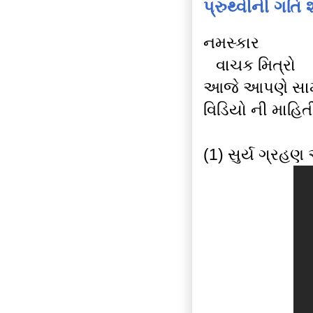
પ્રુથ્વીની ગતિ 
નમસ્કાર
વાચક મિત્રો
આજે આપણે સામા
વિડિયો ની માહ
(1) સુર્ય ગ્રહણ