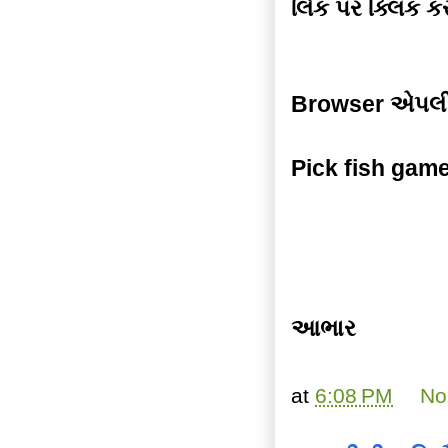
લિંક પર ક્લિક 
Browser એપલી
Pick fish game
આભાર
at
6:08 PM
No