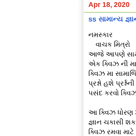
Apr 18, 2020
ss સામાન્ય જ્ઞ
નમસ્કાર
વાચક મિત્રો
આજે આપણે સામાજ
એક ક્વિઝ ની મ
ક્વિઝ મા સામાજિ
પ્રશ્નો હશે પ્રર્શ
પસંદ કરવો ક્વ
આ ક્વિઝ ધોરણ 3
જ્ઞાન ચકાસી શક
ક્વિઝ રમવા માટ