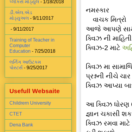
પ્લીકર્સ મોડ્યુલ
- 1/18/2018
નમસ્કાર
ડી.એલ.એડ
વાચક મિત્રો
મોડ્યુઅલ
- 9/11/2017
આજે આપણે સામા
- 9/11/2017
ક્વિઝ ની માહિ
Training of Teacher in
Computer
ક્વિઝ-2 માટે
અહિ
Education
- 7/25/2018
લર્નિંગ આઉટકમ
ક્વિઝ મા સામાજિ
પોસ્ટર્સ
- 9/25/2017
પ્રશ્નની નીચે ચા
ક્વિઝ આપ્યા 
Usefull Websaite
આ ક્વિઝ ધોરણ 6
Childrern University
જ્ઞાન ચકાસી શક
CTET
ક્વિઝ રમવા માટ
Dena Bank