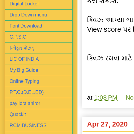
કરી શકાશે.
Digital Locker
Drop Down menu
ક્વિઝ આપ્યા બા
Font Download
View score પર 
G.P.S.C.
I-ખેડુત પોર્ટલ્
ક્વિઝ રમવા માટે
LIC OF INDIA
My Big Guide
Online Typing
P.T.C.(D.EL.ED)
at
1:08 PM
No
pay iora aniror
Quackit
Apr 27, 2020
RCM BUSINESS