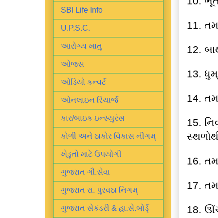
10. ભૂ
SBI Life Info
11. તમ
U.P.S.C.
આરોગ્ય ખાતુ
12. બા
ઓજસ
13. ધુમ
ઓડિયો કન્વર્ટ
14. તમ
ઓનલાઇન રિચાર્જ
કાર/બાઇક ઇન્સ્યુરંસ
15. નિવ
સ્થળોથી 
કોળી અને ઠાકોર વિકાસ નીગમ્
ખેડુતો માટે ઉપયોગી
16. તમ
ગુજરાત ગૌ.સેવા
17. તમા
ગુજરાત રા. પુરવઠા નિગમ્
18. ઊં
ગુજરાત સેકંડરી & હા.સે.બોર્ડ્