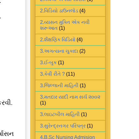
.
2.વિડિયો ડાઉનલોડ
(4)
.
2.વ્યસન મુક્તિ એક નવી
શરૂઆત
(1)
2.શૈક્ષણિક વિડિયો
(4)
3.અગત્યના ચુકાદા
(2)
3.ઈ-બુક
(1)
3.કેવી રીતે ?
(11)
3.જિલ્લાની માહિતી
(1)
3.મતદાર યાદી નામ સર્ચ ૨૦૦૨
કરવી.
(1)
3.લાઇટબીલ માહિતી
(1)
3.સુરેન્દ્રનગર પરિપત્ર
(1)
્ષાસન
4.B.Sc Nursing Admision