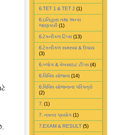
6.TET 1 & TET 2
(1)
6.ઇતિહાસ તથા અન્ય
જાણકારી
(1)
6.ટેકનીકલ ટિપ્સ
(13)
6.ટેકનીકલ સમસ્યા & ઉપાય
(3)
6.બ્લોગ & વેબસાઇટ ટીપ્સ
(4)
6.વિવિધ યોજના
(14)
6.વિવિધ યોજનાના પરિપત્રો
ટે
(2)
7.
(1)
7. નવતર પ્રયોગ
(1)
ે.
7.EXAM & RESULT
(5)