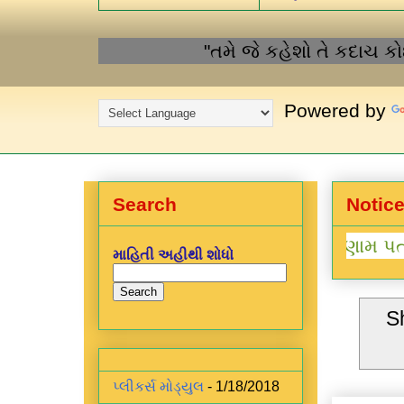
"તમે જે કહેશો તે કદાચ કોઇ ન
Powered by
Search
Notic
"
ધોરણ 3 થી 8 ઓટોફિલ પરીણામ પત્રક"
માહિતી અહીથી શોધો
S
પ્લીકર્સ મોડ્યુલ
- 1/18/2018