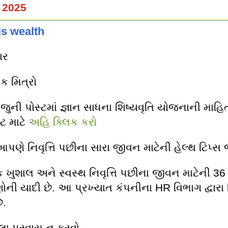
 2025
is wealth
ાર
 મિત્રો
ુની પોસ્ટમાં જ્ઞાન સાધના શિષ્યવૃતિ યોજનાની માહ
ટ માટે
અહિ ક્લિક કરો
ણે નિવૃત્તિ પછીના સારા જીવન માટેની હેલ્થ ટિપ
ુશાલ અને સ્વસ્થ નિવૃત્તિ પછીના જીવન માટેની 36
ની યાદી છે. આ પ્રખ્યાત કંપનીના HR વિભાગ દ્વારા
ે.
ા પ્રવાસ ન કરવો.