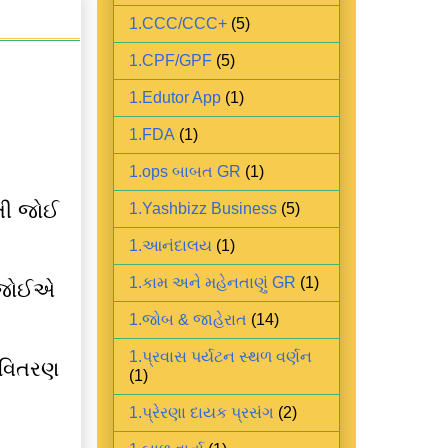
1.CCC/CCC+
(5)
1.CPF/GPF
(5)
1.Edutor App
(1)
1.FDA
(1)
1.ops બાબત GR
(1)
િતી જોઈ
1.Yashbizz Business
(5)
1.આનંદાલય
(1)
1.કામ અને મહેનતાણું GR
(1)
્સ જોઈએ
1.જોબ & જાહેરાત
(14)
1.પ્રવાસ પર્યટન સ્થળ વર્ણન
 વિતરણ
(1)
1.પ્રેરણા દાયક પ્રસંગ
(2)