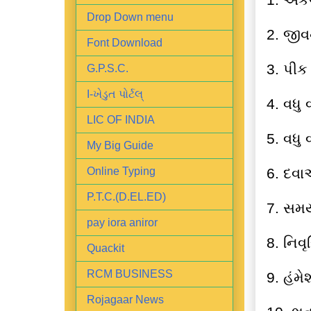
Drop Down menu
2. જીવ
Font Download
3. પીક
G.P.S.C.
I-ખેડુત પોર્ટલ્
4. વધુ 
LIC OF INDIA
5. વધુ
My Big Guide
6. દવાઓ
Online Typing
P.T.C.(D.EL.ED)
7. સમય
pay iora aniror
8. નિવૃ
Quackit
RCM BUSINESS
9. હંમે
Rojagaar News