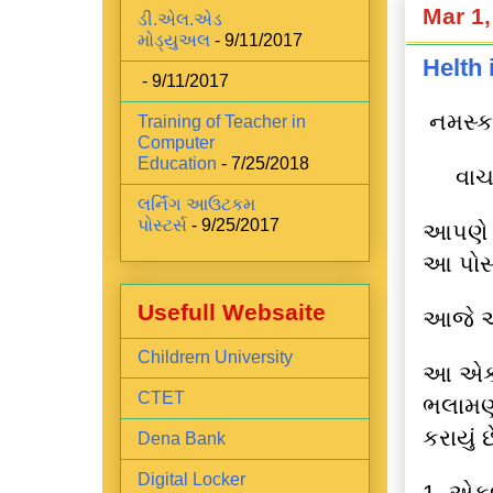
Mar 1,
ડી.એલ.એડ
મોડ્યુઅલ
- 9/11/2017
Helth 
- 9/11/2017
નમસ્ક
Training of Teacher in
Computer
Education
- 7/25/2018
વાચક
લર્નિંગ આઉટકમ
પોસ્ટર્સ
- 9/25/2017
આપણે જ
આ પોસ્
Usefull Websaite
આજે આપ
Childrern University
આ એક ખ
CTET
ભલામણો
કરાયું છ
Dena Bank
Digital Locker
1. એકલ