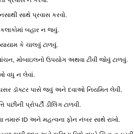
નસાથી સાથે પ્રવાસ કરવો.
 કલાકોમાં બહાર ન જવું.
વ્યાયામ કે ચાલવું ટાળવું.
 વાંચન, મોબાઇલનો ઉપયોગ અથવા ટીવી જોવું ટાળવું.
 વધુ ન લેવાં.
સર ડૉક્ટર પાસે જવું અને દવાઓ નિયમિત લેવી.
ત્તિ પછીની પ્રોપર્ટી ડીલિંગ ટાળવી.
શા તમારું ID અને મહત્વના ફોન નંબર સાથે રાખો.