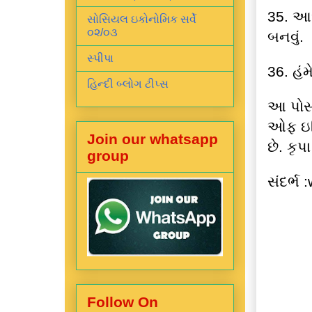
35. આધ
સોસિયલ ઇકોનોમિક સર્વે
૦૨/૦૩
બનવું.
સ્પીપા
36. હં
હિન્દી બ્લોગ ટીપ્સ
આ પોસ
ઓફ ઇન્
Join our whatsapp
છે. કૃ
group
સંદર્ભ
Follow On