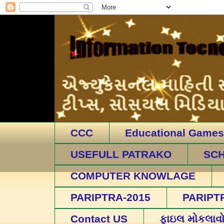
CCC
Educational Games
USEFULL PATRAKO
SC
COMPUTER KNOWLAGE
PARIPTRA-2015
PARIPT
Contact US
ફાઇલ મોકલાવ