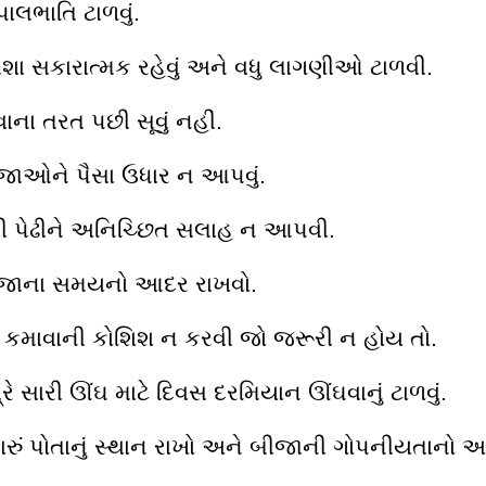
ાલભાતિ ટાળવું.
મેશા સકારાત્મક રહેવું અને વધુ લાગણીઓ ટાળવી.
ાના તરત પછી સૂવું નહીં.
જાઓને પૈસા ઉધાર ન આપવું.
ી પેઢીને અનિચ્છિત સલાહ ન આપવી.
ીજાના સમયનો આદર રાખવો.
ુ કમાવાની કોશિશ ન કરવી જો જરૂરી ન હોય તો.
્રે સારી ઊંઘ માટે દિવસ દરમિયાન ઊંઘવાનું ટાળવું.
ારું પોતાનું સ્થાન રાખો અને બીજાની ગોપનીયતાનો 