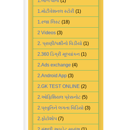
1.બાળ વાર્તા
(1)
1.મોટીવેશનલ સ્ટોરી
(1)
1.રજા લિસ્ટ
(18)
2 Videos
(3)
2. પ્રાણી/પક્ષીનો વિડીયો
(1)
2.360 ડિગ્રી મૂલ્યાંકન
(1)
2.Ads exchange
(4)
2.Android App
(3)
2.GK TEST ONLINE
(2)
2.ઓફિશિયલ પ્રેસનોટ
(5)
2.પ્રવુતિને લગતા વિડિયો
(3)
2.ફોટોશોપ
(7)
2.મંથલી અપડેટ સારાંશ
(1)