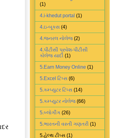
(1)
4.i-khedut portal
(1)
4.ઇ-બૂકસ
(4)
4.જનરલ નોલેજ
(2)
4.પીટીસી પ્રવેશ-પીટીસી
કોલેજ યાદી
(1)
5.Earn Money Online
(1)
5.Excel ટિપ્સ
(6)
5.કમ્પ્યુટર ટિપ્સ
(14)
5.કમ્પ્યુટર નોલેજ
(66)
5.બ્લોગીંગ
(26)
5.ભારતની વસ્તી ગણતરી
(1)
આદર
5.હેલ્થ ટીપ્સ
(1)