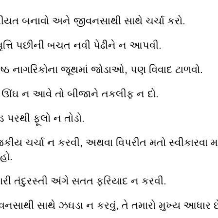
ીયત બનાવો અને જીવનસાથી સાથે ચર્ચા કરો.
વૃત્તિ પછીની બચત નવી પેઢીને ન આપવી.
િષ્ઠ નાગરિકોના જૂથમાં જોડાઓ, પણ વિવાદ ટાળવો.
 ઊંઘ ન આવે તો બીજાને તકલીફ ન દો.
ડ પરથી ફૂલો ન તોડો.
જકીય ચર્ચા ન કરવી, અથવા વિપરીત મતો સ્વીકારવા મા
હો.
ારી તંદુરસ્તી અંગે સતત ફરિયાદ ન કરવી.
વનસાથી સાથે ઝઘડા ન કરવું, તે તમારો મુખ્ય આધાર છ