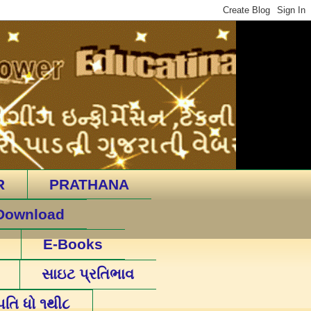
R
PRATHANA
Download
E-Books
સાઇટ પ્રતિભાવ
પતિ ધો ૧થી૮