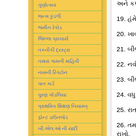
અને કપ
ગુણોત્સવ
જન્મ કુંડળી
19. હં
જમીન રેકોડ
20. ખાવ
જિલ્લા પ્રાચાર્ય
21. બી
તકનીકી દ્રસ્ટ્રા
તમારા ગામની માહિતી
22. નવ
નામની રિંગટોન
23. બ
પાન કાર્ડ
24. વધ
પુરણ ગોંડલિયા
પ્રાથમિક શિક્ષણ નિયામક્
25. રાત
ફોન્ટ ડાઉનલોડ
26. તમ
બી.એલ.ઓ ની યાદી
રાખો.