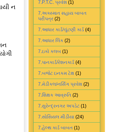
7.P.T.C. પ્રવેશ
(1)
યાયી ન
7.અક્સ્માત સહાય બાબત
પરીપત્ર
(2)
7.આધાર કાર્ડ/ચુંટણી કાર્ડ
(4)
7.આધાર લિંક
(2)
એશન
7.ઇકો કલબ
(1)
પયોગી
7.પાનકાર્ડ/રેશનકાર્ડ
(4)
7.બજેટ ઇનકમ ટેક્ષ
(1)
7.મેડીકલ/નર્સિંગ પ્રવેશ
(2)
7.શિક્ષક આવ્રુતિ
(2)
7.સુરેન્દ્રનગર અપડેટ
(1)
7.સોસિયલ મીડીયા
(24)
7.હેલ્થ કાર્ડ બાબત
(1)