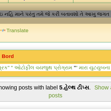
હિ માને પરંતુ તમે જે કરી બતાવશો તે આખુ જગત સ્વીક
Translate
e Bord
 "
ઓટોફીલ વયજુથ પ્રોગ્રામ
"
" મારા યુટયુબના વિડિ
howing posts with label
5.હેલ્થ ટીપ્સ
.
Show a
posts