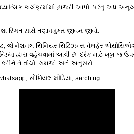
્યાત્મિક કાર્યક્રમોમાં હાજરી આપો, પરંતુ અંધ અનુ
મેશા સ્મિત સાથે તણાવમુક્ત જીવન જીવો.
્ટ, જે નેશનલ સિનિયર સિટિઝન્સ વેલફેર એસોસિ
ડિયા દ્વારા વહેંચવામાં આવી છે, દરેક માટે ખૂબ જ ઉ
પા કરીને તે વાંચો, સમજો અને અનુસરો.
 :whatsapp, સોશિયલ મીડિયા, sarching