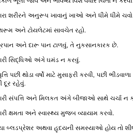
તકાળ ભૂલી જાવ અને ભવિષ્ય વિશે વધારે ચિંતા ન કરવી
ારા શરીરને અનુરૂપ ખાવાનું ખાઓ અને ધીમે ધીમે ચવો
થરૂમ અને ટોયલેટમાં સાવચેત રહો.
્રપાન અને દારૂ પાન ટાળવું, તે નુકસાનકારક છે.
ારી સિદ્ધિઓ અંગે ઘમંડ ન કરવું.
ૃત્તિ પછી થોડા વર્ષો માટે મુસાફરી કરવી, પછી ભીડવાળા
દૂર રહેવું.
ારી સંપત્તિ અને મિલકત અંગે બીજાઓ સાથે ચર્ચા ન 
રી ક્ષમતા અને સ્વાસ્થ્ય મુજબ વ્યાયામ કરવો.
ચા બ્લડપ્રેશર અથવા હૃદયની સમસ્યાઓ હોય તો શીર