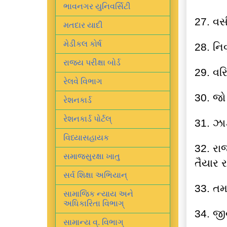
ભાવનગર યુનિવર્સિટી
27. વસ
મતદાર યાદી
મેડીકલ કોર્ષ
28. નિ
રાજ્ય પરીક્ષા બોર્ડ
29. વર
રેલવે વિભાગ
30. જો
રેશનકાર્ડ
રેશનકાર્ડ પોર્ટલ્
31. ઝા
વિધ્યાસહાયક
32. રા
સમાજસુરક્ષા ખાતુ
તૈયાર ર
સર્વ શિક્ષા અભિયાન્
33. તમ
સામાજિક ન્યાય અને
અધિકારિતા વિભાગ્
34. જી
સામાન્ય વ્. વિભાગ્