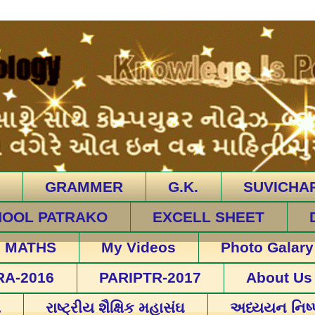
GRAMMER
G.K.
SUVICHA
HOOL PATRAKO
EXCELL SHEET
MATHS
My Videos
Photo Galary
RA-2016
PARIPTR-2017
About Us
ો
રાષ્ટ્રીય શૈક્ષિક મહાસંઘ
અધ્યયન નિષ્