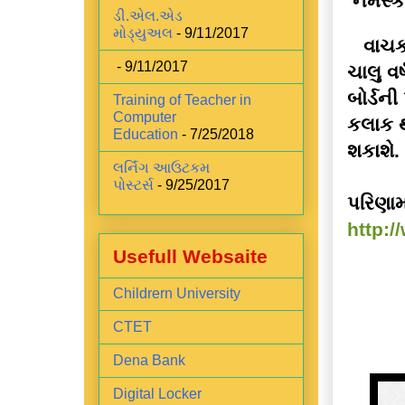
નમસ્ક
ડી.એલ.એડ
મોડ્યુઅલ
- 9/11/2017
વાચક 
- 9/11/2017
ચાલુ વર
બોર્ડન
Training of Teacher in
Computer
કલાક 
Education
- 7/25/2018
શકાશે.
લર્નિંગ આઉટકમ
પોસ્ટર્સ
- 9/25/2017
પરિણામ
http:/
Usefull Websaite
Childrern University
CTET
Dena Bank
Digital Locker