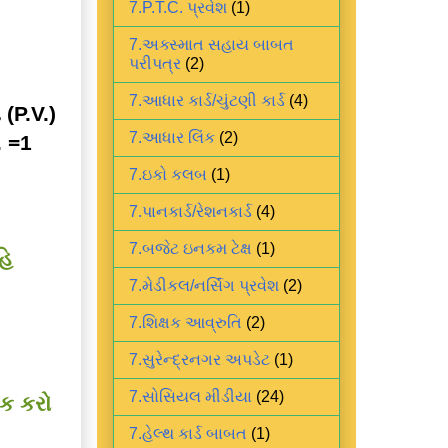
7.P.T.C. પ્રવેશ
(1)
7.અક્સ્માત સહાય બાબત
પરીપત્ર
(2)
7.આધાર કાર્ડ/ચુંટણી કાર્ડ
(4)
(P.V.)
7.આધાર લિંક
(2)
. =1
7.ઇકો કલબ
(1)
7.પાનકાર્ડ/રેશનકાર્ડ
(4)
7.બજેટ ઇનકમ ટેક્ષ
(1)
િ
7.મેડીકલ/નર્સિંગ પ્રવેશ
(2)
7.શિક્ષક આવ્રુતિ
(2)
7.સુરેન્દ્રનગર અપડેટ
(1)
7.સોસિયલ મીડીયા
(24)
ક કરો
7.હેલ્થ કાર્ડ બાબત
(1)