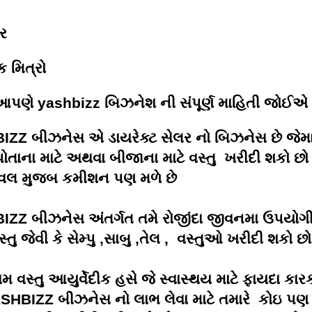
ાર
મિત્રો
પણે yashbizz બિઝનેશ ની સંપૂર્ણ માહિતી જોઈએ
BIZZ
બીઝનેસ એ ડાયરેક્ટ સેલર નો બિઝનેસ છે જેમા
પોતાના માટે અથવા બીજાના માટે વસ્તુ ખરીદી શકો છો
લેવલ મુજબ કમીશન પણ મળે છે
ZZ બીઝનેસ અંતર્ગત તમે રોજીંદા જીવનમા ઉપયો
તુ જેવી કે સેમ્પુ ,સાબુ ,તેલ , વસ્તુઓ ખરીદી શકો છ
 વસ્તુ આયુર્વેદીક હસે જે સ્વાસ્થય માટે ફાયદા કાર
SHBIZZ
બીઝનેસ નો લાભ લેવા માટે તમારે કોઇ પણ