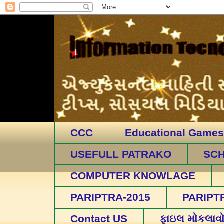
CCC
Educational Games
USEFULL PATRAKO
SC
COMPUTER KNOWLAGE
PARIPTRA-2015
PARIPT
Contact US
ફાઇલ મોકલાવ