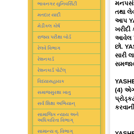
મનપસંદ
ભાવનગર યુનિવર્સિટી
તથા લે
મતદાર યાદી
આપ
Y
મેડીકલ કોર્ષ
ખરીદી 
આવેલ
રાજ્ય પરીક્ષા બોર્ડ
છો.
YA
રેલવે વિભાગ
સારી લ
રેશનકાર્ડ
સમજાવ
રેશનકાર્ડ પોર્ટલ્
YASH
વિધ્યાસહાયક
(4) એગ્
સમાજસુરક્ષા ખાતુ
પ્રોડ્
સર્વ શિક્ષા અભિયાન્
કરવાની
સામાજિક ન્યાય અને
અધિકારિતા વિભાગ્
સામાન્ય વ્. વિભાગ્
YASHB