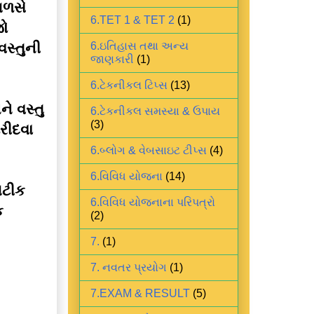
મળસે
6.TET 1 & TET 2
(1)
ો
સ્તુની
6.ઇતિહાસ તથા અન્ય
જાણકારી
(1)
6.ટેકનીકલ ટિપ્સ
(13)
ે વસ્તુ
6.ટેકનીકલ સમસ્યા & ઉપાય
(3)
રીદવા
6.બ્લોગ & વેબસાઇટ ટીપ્સ
(4)
6.વિવિધ યોજના
(14)
ેટીક
6.વિવિધ યોજનાના પરિપત્રો
ક
(2)
7.
(1)
7. નવતર પ્રયોગ
(1)
7.EXAM & RESULT
(5)