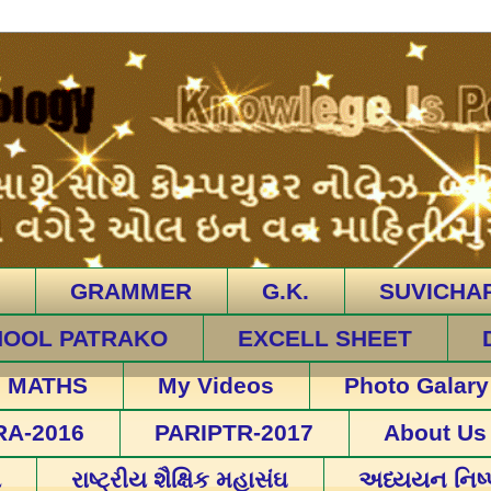
GRAMMER
G.K.
SUVICHA
HOOL PATRAKO
EXCELL SHEET
MATHS
My Videos
Photo Galary
RA-2016
PARIPTR-2017
About Us
ો
રાષ્ટ્રીય શૈક્ષિક મહાસંઘ
અધ્યયન નિષ્