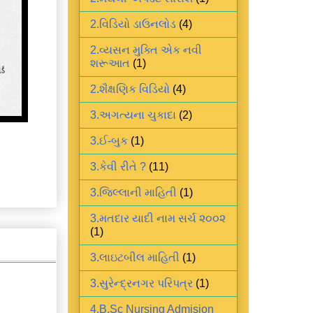
2.વિડિયો ડાઉનલોડ
(4)
2.વ્યસન મુક્તિ એક નવી
શરૂઆત
(1)
2.શૈક્ષણિક વિડિયો
(4)
3.અગત્યના ચુકાદા
(2)
3.ઈ-બુક
(1)
3.કેવી રીતે ?
(11)
3.જિલ્લાની માહિતી
(1)
3.મતદાર યાદી નામ સર્ચ ૨૦૦૨
(1)
3.લાઇટબીલ માહિતી
(1)
3.સુરેન્દ્રનગર પરિપત્ર
(1)
4.B.Sc Nursing Admision