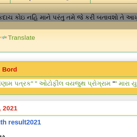
ચ કોઇ નહિ માને પરંતુ તમે જે કરી બતાવશો તે આખુ જગ
Translate
e Bord
પત્રક" "
ઓટોફીલ વયજુથ પ્રોગ્રામ
"
" મારા યુટયુબ
, 2021
th result2021