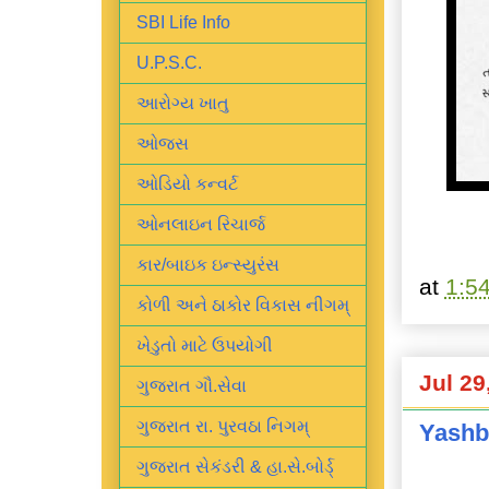
SBI Life Info
U.P.S.C.
આરોગ્ય ખાતુ
ઓજસ
ઓડિયો કન્વર્ટ
ઓનલાઇન રિચાર્જ
કાર/બાઇક ઇન્સ્યુરંસ
at
1:5
કોળી અને ઠાકોર વિકાસ નીગમ્
ખેડુતો માટે ઉપયોગી
Jul 29
ગુજરાત ગૌ.સેવા
ગુજરાત રા. પુરવઠા નિગમ્
Yashbi
ગુજરાત સેકંડરી & હા.સે.બોર્ડ્