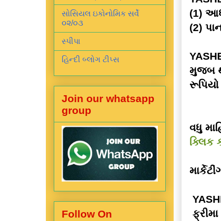
(1) આધ
સોસિયલ ઇકોનોમિક સર્વે
૦૨/૦૩
(2) પાન
સ્પીપા
YASHB
હિન્દી બ્લોગ ટીપ્સ
મુજબ થ
રૂપિય
Join our whatsapp
group
વધુ માહ
ક્લિક 
માર્કેટ
YASHBI
ફ્રીમા
Follow On