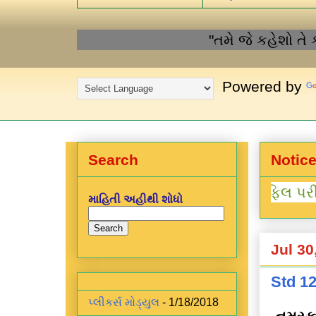
"તમે જે કહેશો તે કદા
Powered by
Search
Notic
"
ધોરણ 3 થી 8 ઓટોફિલ પરીણામ 
માહિતી અહીથી શોધો
Jul 30
Std 12
પ્લીકર્સ મોડ્યુલ
- 1/18/2018