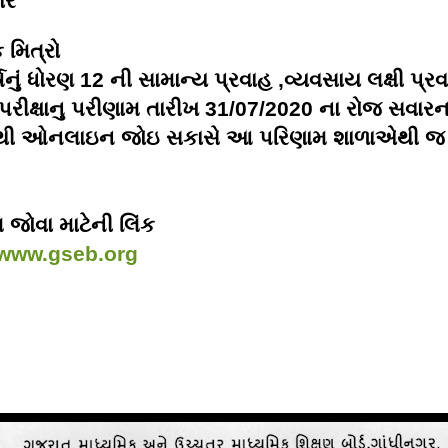
ાર
મિત્રો
્ષનું ધોરણ 12 ની સામાન્ય પ્રવાહ ,વ્યવસાય લક્ષી પ્ર
ી પરીક્ષાનુ પરીણામ તારીખ 31/07/2020 ના રોજ સવારન
થી ઓનલાઇન જોઇ સકાસે આ પરિણામ શાળાએથી જ
 જોવા માટેની લિંક
/www.gseb.org