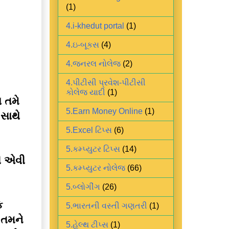
(1)
4.i-khedut portal
(1)
4.ઇ-બૂકસ
(4)
4.જનરલ નોલેજ
(2)
4.પીટીસી પ્રવેશ-પીટીસી
કોલેજ યાદી
(1)
 તમે
5.Earn Money Online
(1)
 સાથે
5.Excel ટિપ્સ
(6)
5.કમ્પ્યુટર ટિપ્સ
(14)
ગી એવી
5.કમ્પ્યુટર નોલેજ
(66)
ો
5.બ્લોગીંગ
(26)
ક
5.ભારતની વસ્તી ગણતરી
(1)
 તમને
5.હેલ્થ ટીપ્સ
(1)