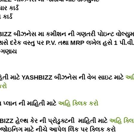
ાર કાર્ડ
 કાર્ડ
IZZ
બીઝનેસ મા કમીશન ની ગણતરી પોઇન્ટ વોલ્યુમ 
સે દરેક વસ્તુ પર P.V. તથા MRP લખેલ હસે 1 પી.વી
ો ગણાય
િતી માટે
YASHBIZZ
બીઝનેસ ની વેબ સાઇટ માટે
અહ
કરો
ીંગ પ્લાન ની માહિતી માટે
અહિ ક્લિક કરો
ZZ હેલ્થ કેર ની પ્રોડુક્ટની
માહિતી માટે
અહિ ક્લિ
 જોઇનિગ માટે નીચે આપેલ લિંક પર ક્લિક કરો