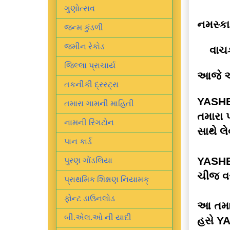
ગુણોત્સવ
નમસ્ક
જન્મ કુંડળી
જમીન રેકોડ
વાચક 
જિલ્લા પ્રાચાર્ય
આજે આ
તકનીકી દ્રસ્ટ્રા
YASH
તમારા ગામની માહિતી
તમારા 
નામની રિંગટોન
સાથે 
પાન કાર્ડ
YASHBI
પુરણ ગોંડલિયા
ચીજ વસ્
પ્રાથમિક શિક્ષણ નિયામક્
ફોન્ટ ડાઉનલોડ
આ તમામ
બી.એલ.ઓ ની યાદી
હસે
YA