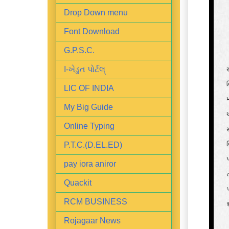
Drop Down menu
Font Download
G.P.S.C.
I-ખેડુત પોર્ટલ્
LIC OF INDIA
My Big Guide
Online Typing
P.T.C.(D.EL.ED)
pay iora aniror
Quackit
RCM BUSINESS
Rojagaar News