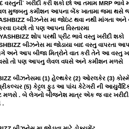
 વસ્તુની` ખરીદી કરી શકો છો આ તમામ MRP ભાવે 
વલ મુજબનુ કમીશન આપના બેંક ખાતામા જમા થસે જ
ASHBIZZ
બીઝનેસ મા જોઇંટ થવા નથી માંગતા અને વ
કરવા ઇચ્છો તો પણ આપના વિસ્તારમા
YASHBIZZ
શોપ પરથી પ્રીંટ ભાવે વસ્તુ ખરીદી શકો
SHBIZZ
બીઝનેસ મા જોડાયા બાદ વસ્તુ વાપરતા આપન
ાગે અને આપ બીજા મિત્રોને વાત કરી તેને આ વસ્તુ ખ
સો તો પણ આપનુ લેવલ વધસે અને કમીશન મળસે
BIZZ
બીઝનેસમા (1) હેલ્થકેર (2) ઓરલકેર (3) કોસ્મ
રીકલ્ચર (5) કેટ્ટલ ફુડ આ પાંચ કેટેગરી ની આયુર્વેદિ
કટ મળસે . બે લેગનો બીજનેશ માત્ર એક જ વાર ખરીદી
 .
IZZ
બીઝનેસ મા જોડાવા માટે ડોક્યુમેંટ