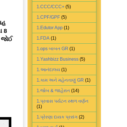
1.CCC/CCC+
(5)
1.CPF/GPF
(5)
વાહ
1.Edutor App
(1)
ા 8
 જોઈ
1.FDA
(1)
1.ops બાબત GR
(1)
1.Yashbizz Business
(5)
1.આનંદાલય
(1)
1.કામ અને મહેનતાણું GR
(1)
1.જોબ & જાહેરાત
(14)
1.પ્રવાસ પર્યટન સ્થળ વર્ણન
(1)
1.પ્રેરણા દાયક પ્રસંગ
(2)