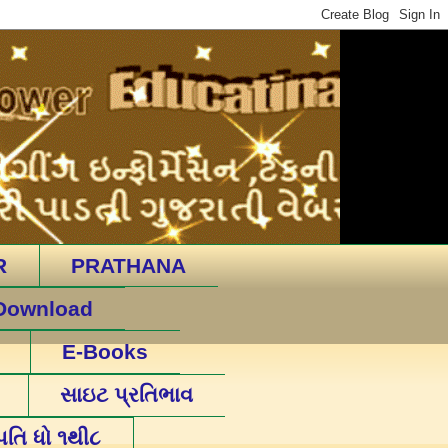
R
PRATHANA
Download
E-Books
સાઇટ પ્રતિભાવ
પતિ ધો ૧થી૮