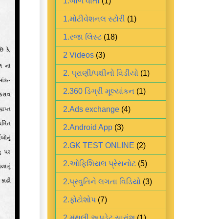
1.બાળ વાર્તા
(1)
1.મોટીવેશનલ સ્ટોરી
(1)
1.રજા લિસ્ટ
(18)
2 Videos
(3)
2. પ્રાણી/પક્ષીનો વિડીયો
(1)
2.360 ડિગ્રી મૂલ્યાંકન
(1)
2.Ads exchange
(4)
2.Android App
(3)
2.GK TEST ONLINE
(2)
2.ઓફિશિયલ પ્રેસનોટ
(5)
2.પ્રવુતિને લગતા વિડિયો
(3)
2.ફોટોશોપ
(7)
2.મંથલી અપડેટ સારાંશ
(1)